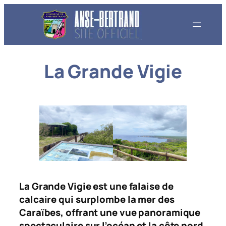
Aller
au
contenu
La Grande Vigie
La Grande Vigie est une falaise de
calcaire qui surplombe la mer des
Caraïbes, offrant une vue panoramique
spectaculaire sur l’océan et la côte nord