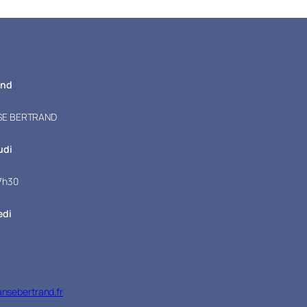
and
NSE BERTRAND
udi
17h30
edi
sebertrand.fr