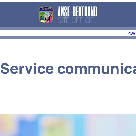
E À ANSE-BERTRAND
DÉCOUVRIR
LES ACTUALITÉS
CONTACT
POR
:
Service communic